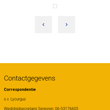
keyboard_arrow_left
keyboard_arrow_right
Contactgegevens
Correspondentie
s.v. Lycurgus
Wedstrijdsecretaris Senioren:
06-53176605